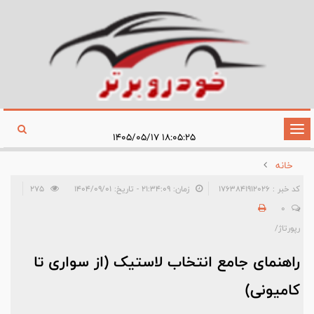
تغییر
۱۸:۰۵:۲۵ ۱۴۰۵/۰۵/۱۷
وضعیت
خانه
ناوبری
کد خبر : 1763841912026
زمان: ۲۱:۳۴:۰۹ - تاریخ: ۱۴۰۴/۰۹/۰۱
275
0
رپورتاژ/
راهنمای جامع انتخاب لاستیک (از سواری تا
کامیونی)