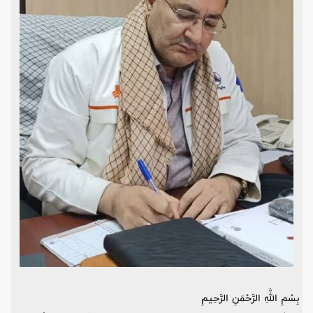
بِسْمِ اللَّهِ الرَّحْمَنِ الرَّحِيمِ