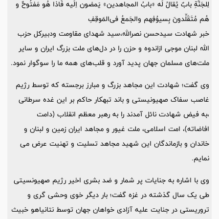
لِلجَنَّةِ بابٌ یُقالُ لَه «بابُ المجاهدین» یَمضون اِلَیه فَاذا هُو مَفتُوحٌ و
هُم مُتَقَلِّدونَ بِسیوُفِهم والجَمعُ فی‌المَوقِفِ
خبر شهادت سیدحسن نصرالله،سید شهدای مقاومت ودبیرکل حزب
الله لبنان موجی ازاندوه و حزن را در دل‌های ملت بزرگ ایران و سایر
ملت‌های مسلمان جهان پدید آورد و قلب‌های همه ما را سوگوار نمود.
وی گفت؛ شهادت این مجاهد بزرگ و مبارز برجسته که توسط رژیم
غاصب سفاک صهیونیستی و باند تبهکار حاکم بر این غده سرطانی
،به فیض شهادت نائل آمدند را به رهبر معظم انقلاب (دامت
افاضاته)، امت اسلامی، ملت غیور و مجاهد ایران زمین و لبنان و
خاندان و بازماندگان این شهید مجاهد تسلیت و تهنیت‌ عرض می
نمایم.
وی با اشاره به جنایات پر شمار و ضد بشری اخیر رژیم صهیونسیتی
طی یک سال گذشته در غزه گفت؛ بار دیگر خوی وحشی گری و
تروریستی در جنایت علیه آزادی خواهان جهان توسط نتانیاهو خبیث