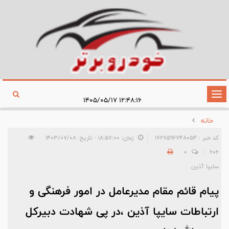
تغییر
۱۲:۴۸:۱۶ ۱۴۰۵/۰۵/۱۷
وضعیت
خانه
ناوبری
کد خبر : 1727596748054
زمان: ۱۸:۵۷:۰۰ - تاریخ: ۱۴۰۳/۰۷/۰۸
0
606
سایپا آذین
پیام قائم مقام مدیرعامل در امور فرهنگی و
ارتباطات سایپا آذین ،در پی شهادت دبیرکل